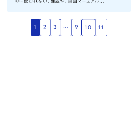
のに使われない」課題や、動画マニュアル...
1
2
3
9
…
11
10