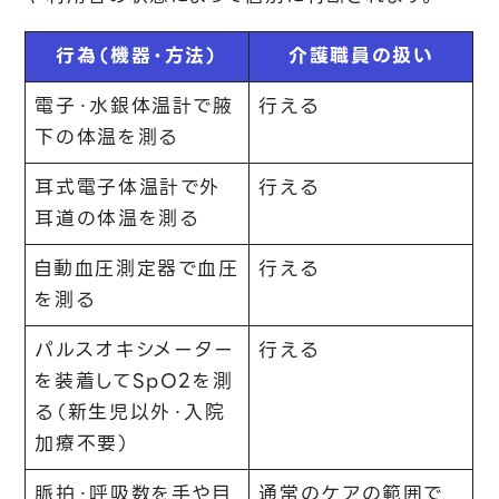
行為（機器・方法）
介護職員の扱い
電子・水銀体温計で腋
行える
下の体温を測る
耳式電子体温計で外
行える
耳道の体温を測る
自動血圧測定器で血圧
行える
を測る
パルスオキシメーター
行える
を装着してSpO2を測
る（新生児以外・入院
加療不要）
脈拍・呼吸数を手や目
通常のケアの範囲で