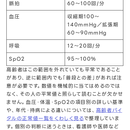
脈拍
60〜100回/分
血圧
収縮期100〜
140mmHg／拡張期
60〜90mmHg
呼吸
12〜20回/分
SpO2
95〜100％
高齢者はこの範囲を外れていても平常であること
があり、逆に範囲内でも「普段との差」があれば注
意が必要です。数値を機械的に当てはめるのでは
なく、その人の平常値と照らして読むことが欠かせ
ません。血圧・体温・SpO2の項目別の詳しい基準
や、年代・持病による違いについては、
高齢者バイ
タルの正常値一覧をくわしく見る
で整理していま
す。個別の判断に迷うときは、看護師や医師など