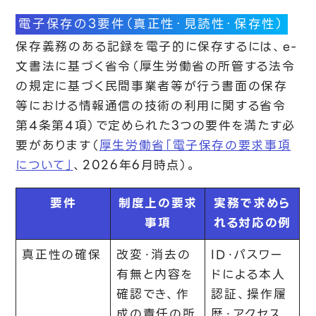
電子保存の3要件（真正性・見読性・保存性）
保存義務のある記録を電子的に保存するには、e-
文書法に基づく省令（厚生労働省の所管する法令
の規定に基づく民間事業者等が行う書面の保存
等における情報通信の技術の利用に関する省令
第4条第4項）で定められた3つの要件を満たす必
要があります（
厚生労働省「電子保存の要求事項
について」
、2026年6月時点）。
要件
制度上の要求
実務で求めら
事項
れる対応の例
真正性の確保
改変・消去の
ID・パスワー
有無と内容を
ドによる本人
確認でき、作
認証、操作履
成の責任の所
歴・アクセス