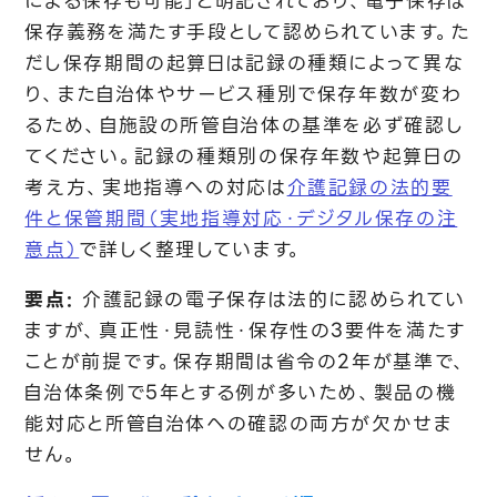
による保存も可能」と明記されており、電子保存は
保存義務を満たす手段として認められています。た
だし保存期間の起算日は記録の種類によって異な
り、また自治体やサービス種別で保存年数が変わ
るため、自施設の所管自治体の基準を必ず確認し
てください。記録の種類別の保存年数や起算日の
考え方、実地指導への対応は
介護記録の法的要
件と保管期間（実地指導対応・デジタル保存の注
意点）
で詳しく整理しています。
要点:
介護記録の電子保存は法的に認められてい
ますが、真正性・見読性・保存性の3要件を満たす
ことが前提です。保存期間は省令の2年が基準で、
自治体条例で5年とする例が多いため、製品の機
能対応と所管自治体への確認の両方が欠かせま
せん。