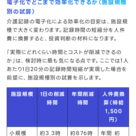
電子化でどこまで効率化できるか（施設規模
別の試算）
介護記録の電子化による効率化の目安は、施設規
模で大きく変わります。記録時間の短縮分を人件
費に換算すると、投資判断の材料になります。
「実際にどれくらい時間とコストが削減できるの
か」は、検討時に最も気になる点です。ここでは1人
あたり1日20分の記録時間短縮が実現した場合を
前提に、施設規模別の試算を示します。
施設規模
1日の削減
年間削減
人件費換
時間
時間
算（時給
1,500
円）
小規模
約3.3時
約876時
年間 約