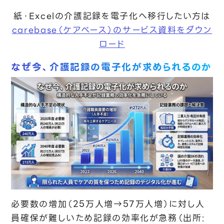
紙・Excelの介護記録を電子化へ移行したい方は
carebase（ケアベース）のサービス資料をダウン
ロード
なぜ今、介護記録の電子化が求められるのか
必要数の増加（25万人増→57万人増）に対し人
員確保が難しいため記録の効率化が急務（出所: