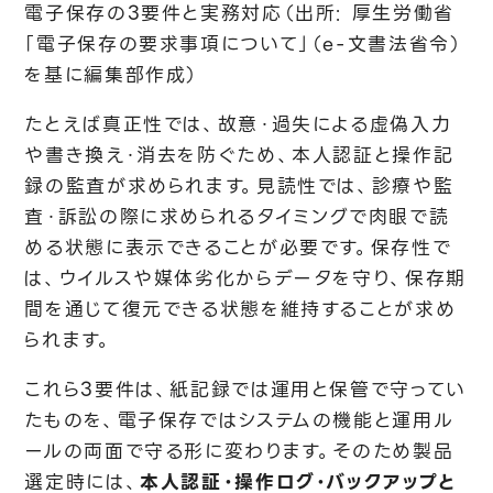
電子保存の3要件と実務対応（出所: 厚生労働省
「電子保存の要求事項について」（e-文書法省令）
を基に編集部作成）
たとえば真正性では、故意・過失による虚偽入力
や書き換え・消去を防ぐため、本人認証と操作記
録の監査が求められます。見読性では、診療や監
査・訴訟の際に求められるタイミングで肉眼で読
める状態に表示できることが必要です。保存性で
は、ウイルスや媒体劣化からデータを守り、保存期
間を通じて復元できる状態を維持することが求め
られます。
これら3要件は、紙記録では運用と保管で守ってい
たものを、電子保存ではシステムの機能と運用ル
ールの両面で守る形に変わります。そのため製品
選定時には、
本人認証・操作ログ・バックアップと