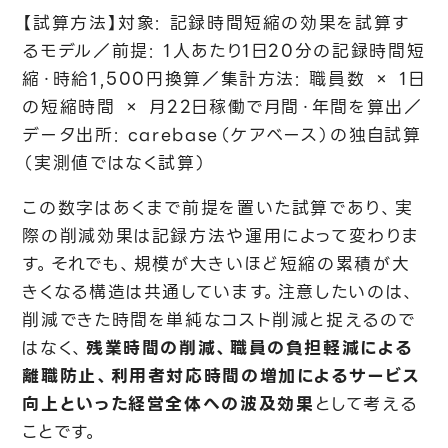
【試算方法】対象: 記録時間短縮の効果を試算す
るモデル／前提: 1人あたり1日20分の記録時間短
縮・時給1,500円換算／集計方法: 職員数 × 1日
の短縮時間 × 月22日稼働で月間・年間を算出／
データ出所: carebase（ケアベース）の独自試算
（実測値ではなく試算）
この数字はあくまで前提を置いた試算であり、実
際の削減効果は記録方法や運用によって変わりま
す。それでも、規模が大きいほど短縮の累積が大
きくなる構造は共通しています。注意したいのは、
削減できた時間を単純なコスト削減と捉えるので
はなく、
残業時間の削減、職員の負担軽減による
離職防止、利用者対応時間の増加によるサービス
向上といった経営全体への波及効果
として考える
ことです。