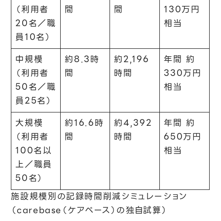
（利用者
間
間
130万円
20名／職
相当
員10名）
中規模
約8.3時
約2,196
年間 約
（利用者
間
時間
330万円
50名／職
相当
員25名）
大規模
約16.6時
約4,392
年間 約
（利用者
間
時間
650万円
100名以
相当
上／職員
50名）
施設規模別の記録時間削減シミュレーション
（carebase（ケアベース）の独自試算）