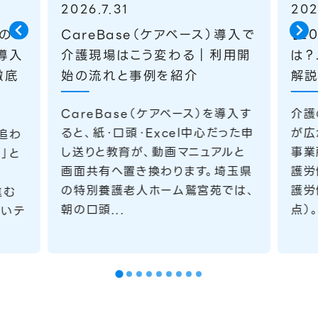
2026.7.31
202
録の
CareBase（ケアベース）導入で
【2
導入
介護現場はこう変わる｜利用開
は？
徹底
始の流れと事例を紹介
解
CareBase（ケアベース）を導入す
介護
ると、紙・口頭・Excel中心だった申
が広
追わ
し送りと教育が、動画マニュアルと
事業
」と
画面共有へ置き換わります。埼玉県
護労
の特別養護老人ホーム鷲宮苑では、
護労
進む
朝の口頭...
点）
ないテ