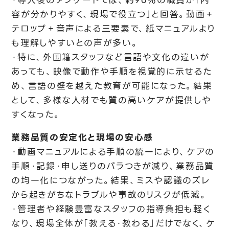
・導入後のアンケートでは、約96%の職員が「内
容が分かりやすく、現場で役立つ」と回答。動画＋
テロップ＋音声による三要素で、紙マニュアルより
も理解しやすいとの声が多い。
・特に、外国籍スタッフなど言語や文化の違いが
あっても、映像で動作や手順を視覚的に示せるた
め、言語の壁を越えた教育が可能になった。結果
として、多様な人材でも質の高いケアが提供しや
すくなった。
業務品質の安定化と現場の安心感
・動画マニュアルによる手順の統一により、ケアの
手順・記録・申し送りのバラつきが減り、業務品質
の均一化につながった。結果、ミスや認識のズレ
から起きがちなトラブルや事故のリスクが低減。
・管理者や経験豊富なスタッフの指導負担も軽く
なり、現場全体が「教える・教わる」だけでなく、ケ