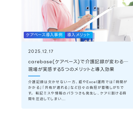
ケアベース導入事例
導入メリット
2025.12.17
carebase(ケアベース)で介護記録が変わる─
現場が実感する5つのメリットと導入効果
介護記録は欠かせない一方、紙やExcel運用では「時間が
かかる」「共有が遅れる」など日々の負担が蓄積しがちで
す。 転記ミスや情報のバラつきも発生し、ケアに割ける時
間を圧迫してしまい...